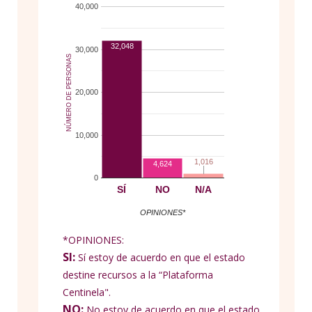
40,000
32,048
30,000
NÚMERO DE PERSONAS
20,000
10,000
1,016
1,016
4,624
0
SÍ
NO
N/A
OPINIONES*
*OPINIONES:
SI:
Sí estoy de acuerdo en que el estado
destine recursos a la “Plataforma
Centinela".
NO:
No estoy de acuerdo en que el estado