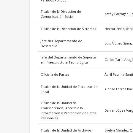
Partidos Político
Titular de la Dirección de
Kathy Barragán P
Comunicación Social
Titular de la Dirección de Sistemas
Héctor Enrique M
Jefe del Departamento de
Luis Alonso Sáen
Desarrollo
Jefe del Departamento de Soporte
Carlos Tarín Arag
e Infraestructura Tecnológica
Oficialía de Partes
Abril Paulina Sant
Titular de la Unidad de Fiscalización
Alonso Farrés Ba
Local
Titular de la Unidad de
Transparencia, Acceso a la
Daniel López Var
Información y Protección de Datos
Personales
Titular de la Unidad de Archivos
Evelyn Méndez Ol