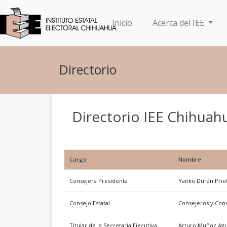
(current)
Inicio
Acerca del IEE
Directorio
Directorio IEE Chihuah
Cargo
Nombre
Consejera Presidenta
Yanko Durán Prie
Consejo Estatal
Consejeros y Cons
Titular de la Secretaría Ejecutiva
Arturo Muñoz Agu