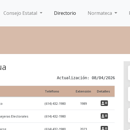
Consejo Estatal
Directorio
Normateca
ua
Actualización: 08/04/2026
Teléfono
Extensión
Detalles
to
(614) 432-1980
1989
ejeras Electorales
(614) 432-1980
irre
(614) 432-1980
2023