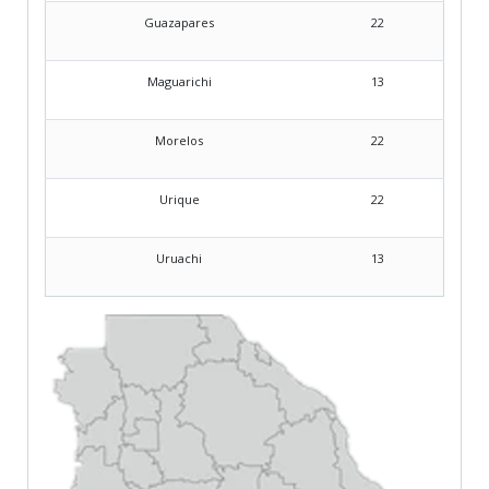
Guazapares
22
Maguarichi
13
Morelos
22
Urique
22
Uruachi
13