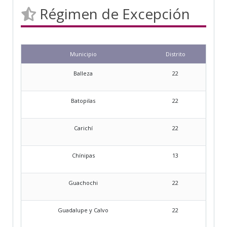
Régimen de Excepción
Municipio
Distrito
Balleza
22
Batopilas
22
Carichí
22
Chínipas
13
Guachochi
22
Guadalupe y Calvo
22