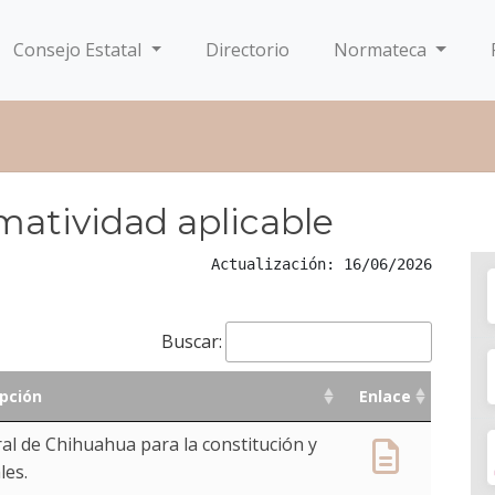
Consejo Estatal
Directorio
Normateca
atividad aplicable
Actualización: 16/06/2026
Buscar:
pción
Enlace
pción
Enlace
ral de Chihuahua para la constitución y
les.