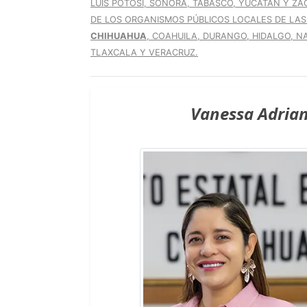
LUIS POTOSÍ, SONORA, TABASCO, YUCATÁN Y ZA
DE LOS ORGANISMOS PÚBLICOS LOCALES DE LAS
CHIHUAHUA
, COAHUILA, DURANGO, HIDALGO, NA
TLAXCALA Y VERACRUZ.
Vanessa Adria