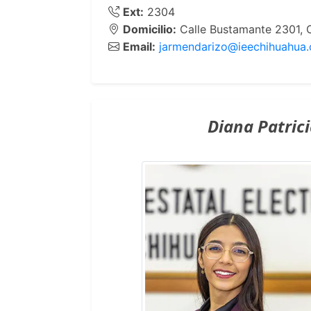
Ext:
2304
Domicilio:
Calle Bustamante 2301, C
Email:
jarmendarizo@ieechihuahua.
Diana Patrici