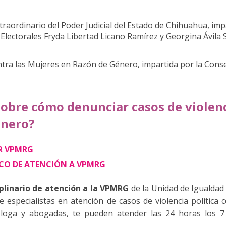
traordinario del Poder Judicial del Estado de Chihuahua, imp
lectorales Fryda Libertad Licano Ramírez y Georgina Ávila S
ontra las Mujeres en Razón de Género, impartida por la Consej
obre cómo denunciar casos de violenci
énero?
AR VPMRG
ICO DE ATENCIÓN A VPMRG
plinario de atención a la VPMRG
de la Unidad de Igualda
de especialistas en atención de casos de violencia polític
itóloga y abogadas, te pueden atender las 24 horas los 