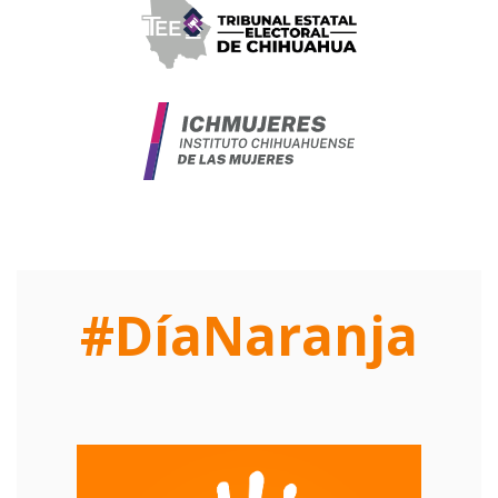
#DíaNaranja