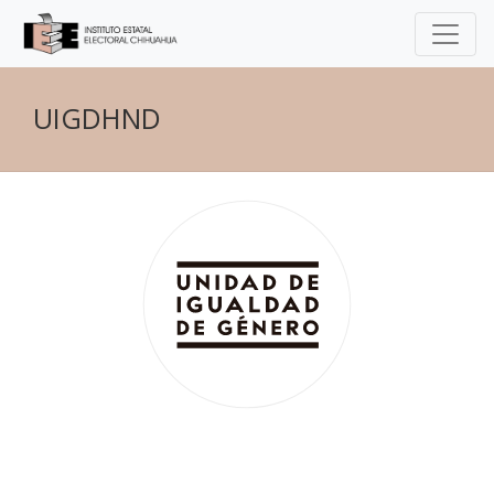
UIGDHND