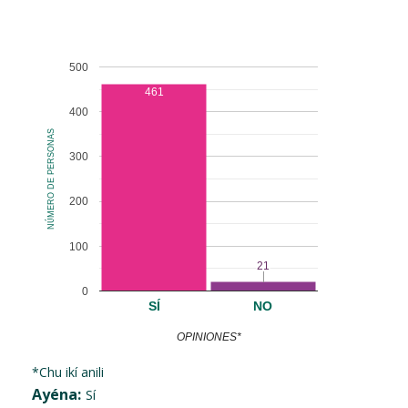
500
461
400
NÚMERO DE PERSONAS
300
200
100
21
21
0
SÍ
NO
OPINIONES*
*Chu ikí anili
Ayéna:
Sí