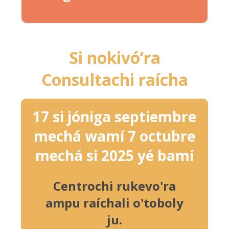
Si nokivó’ra
Consultachi raícha
17 si jóniga septiembre
mechá wamí 7 octubre
mechá si 2025 yé bamí
Centrochi rukevo'ra
ampu raíchali o'toboly
ju.