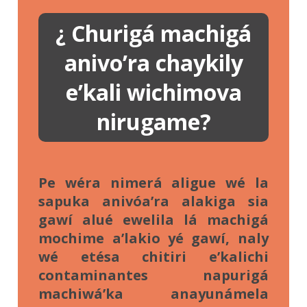
¿ Churigá machigá
anivo’ra chaykily
e’kali wichimova
nirugame?
Pe wéra nimerá aligue wé la
sapuka anivóa’ra alakiga sia
gawí alué ewelila lá machigá
mochime a’lakio yé gawí, naly
wé etésa chitiri e’kalichi
contaminantes napurigá
machiwá’ka anayunámela