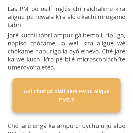
Las PM pé osilí inglés chi raíchalime k’ra
aligue pe rewala k’ra aló e’kachí nirugame
tábri.
Jaré kuchíi tábri ampurigá bemolí, ripúga,
napisó chócame, la weli k’ra aligue wé
chókame napuriga la ayó e’nevo. Ché jaré
ka wé kuchí k’ra pé bilé microscopiachi’te
umerovo’ra etéa.
Aní churigá olalí alué PM10 aligue
PM2.5
Ché jaré engá ka ampu chuychulú jú alué