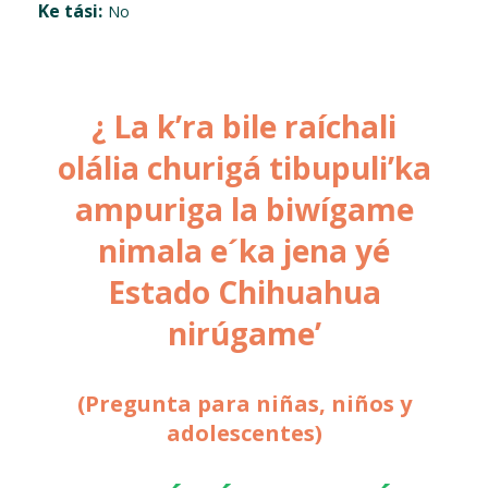
Ke tási:
No
¿ La k’ra bile raíchali
olália churigá tibupuli’ka
ampuriga la biwígame
nimala e´ka jena yé
Estado Chihuahua
nirúgame’
(Pregunta para niñas, niños y
adolescentes)