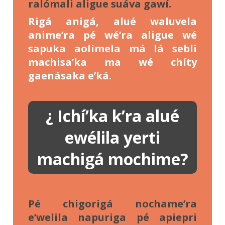
ralómali aligue suáva gawí.
Rigá anigá, alué waluvela
anime’ra pé wé’ra aligue wé
sapuka aolimela má lá sebli
machisa’ka ma wé chíty
gaenásaka e’ká.
¿ Ichí’ka k’ra alué
ewélila yerti
machigá mochime?
Pé chigorigá nochame’ra
e’welila napuriga pé apiepri