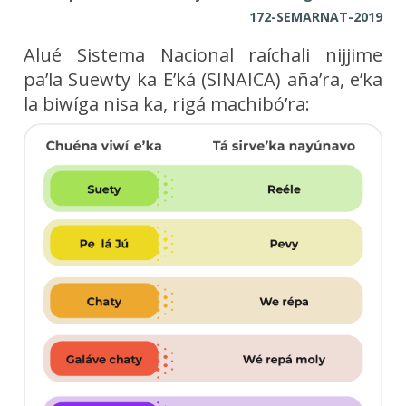
172-SEMARNAT-2019
Alué Sistema Nacional raíchali nijjime
pa’la Suewty ka E’ká (SINAICA) aña’ra, e’ka
la biwíga nisa ka, rigá machibó’ra: