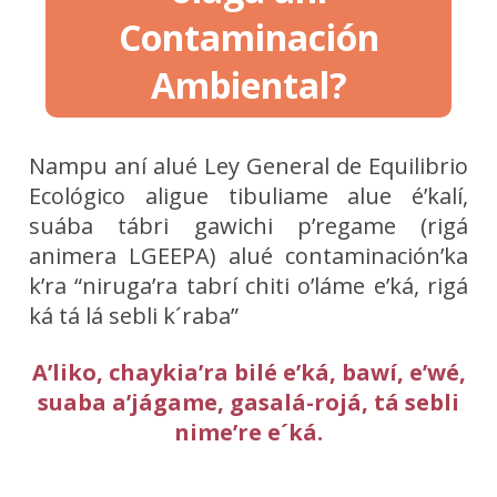
Contaminación
Ambiental?
Nampu aní alué Ley General de Equilibrio
Ecológico aligue tibuliame alue é’kalí,
suába tábri gawichi p’regame (rigá
animera LGEEPA) alué contaminación’ka
k’ra “niruga’ra tabrí chiti o’láme e’ká, rigá
ká tá lá sebli k´raba”
A’liko, chaykia’ra bilé e’ká, bawí, e’wé,
suaba a’jágame, gasalá-rojá, tá sebli
nime’re e´ká.