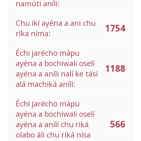
namúti aníli:
Chu ikí ayéna a ani chu
1754
ríka níma:
Échi jarécho mápu
ayéna a bochiwali oselí
1188
ayéna a aníli nalí ke tási
alá machiká aníli:
Échi jarécho mápu
ayéna a bochiwali oselí
566
ayéna a aníli chu riká
olabo áli chu riká nísa