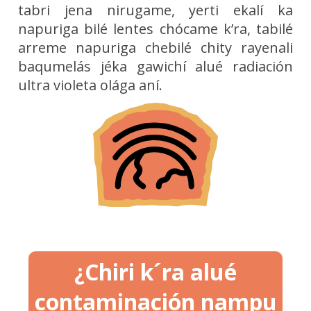
tabri jena nirugame, yerti ekalí ka
napuriga bilé lentes chócame k’ra, tabilé
arreme napuriga chebilé chity rayenali
baqumelás jéka gawichí alué radiación
ultra violeta olága aní.
¿Chiri k´ra alué
contaminación nampu