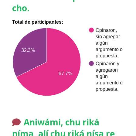
cho.
Total de participantes:
Opinaron,
sin agregar
algún
argumento o
32.3%
propuesta.
Opinaron y
agregaron
67.7%
algún
argumento o
propuesta.
Aniwámi, chu riká
níma, alí chu riká nísa re,