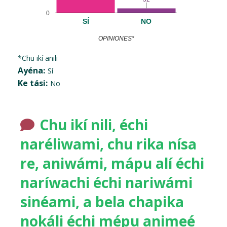
0
SÍ
NO
OPINIONES*
*Chu ikí anili
Ayéna:
Sí
Ke tási:
No
Chu ikí nili, échi
naréliwami, chu rika nísa
re, aniwámi, mápu alí échi
naríwachi échi nariwámi
sinéami, a bela chapika
nokáli échi mépu animeé