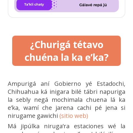
¿Churigá tétavo
chuéna la ka e’ka?
Ampurigá aní Gobierno yé Estadochi,
Chihuahua ká inigara bilé tábri napuriga
la sebly negá mochimala chuena lá ka
e’ka, wamí che jarena cachi pé jena si
nirugame gawichi
(sitio web)
Má jipúlka niruga’ra estaciones wé la