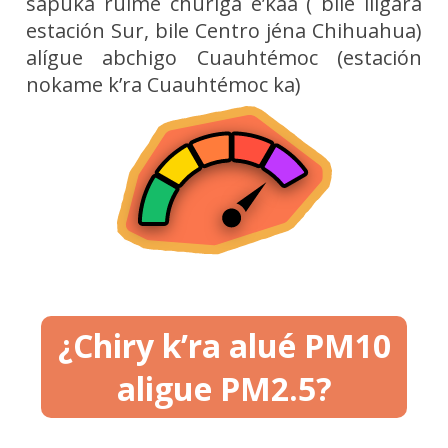
sapuka ruíme churiga e’kaa ( bilé ilígara
estación Sur, bile Centro jéna Chihuahua)
alígue abchigo Cuauhtémoc (estación
nokame k’ra Cuauhtémoc ka)
¿Chiry k’ra alué PM10
aligue PM2.5?