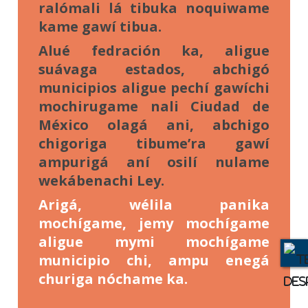
ralómali lá tibuka noquiwame
kame gawí tibua.
Alué fedración ka, aligue
suávaga estados, abchigó
municipios aligue pechí gawíchi
mochirugame nali Ciudad de
México olagá ani, abchigo
chigoriga tibume’ra gawí
ampurigá aní osilí nulame
wekábenachi Ley.
Arigá, wélila panika
mochígame, jemy mochígame
aligue mymi mochígame
municipio chi, ampu enegá
churiga nóchame ka.