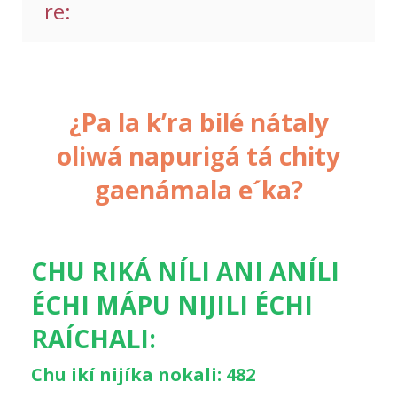
re:
¿Pa la k’ra bilé nátaly
oliwá napurigá tá chity
gaenámala e´ka?
CHU RIKÁ NÍLI ANI ANÍLI
ÉCHI MÁPU NIJILI ÉCHI
RAÍCHALI:
Chu ikí nijíka nokali: 482