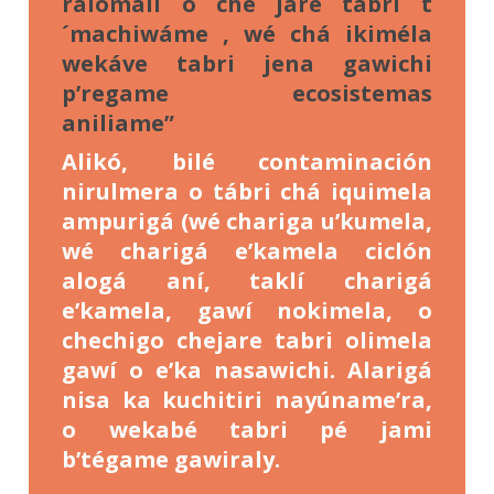
ralómali o ché jaré tábri t
´machiwáme , wé chá ikiméla
wekáve tabri jena gawichi
p’regame ecosistemas
aniliame”
Alikó, bilé contaminación
nirulmera o tábri chá iquimela
ampurigá (wé chariga u’kumela,
wé charigá e’kamela ciclón
alogá aní, taklí charigá
e’kamela, gawí nokimela, o
chechigo chejare tabri olimela
gawí o e’ka nasawichi. Alarigá
nisa ka kuchitiri nayúname’ra,
o wekabé tabri pé jami
b’tégame gawiraly.