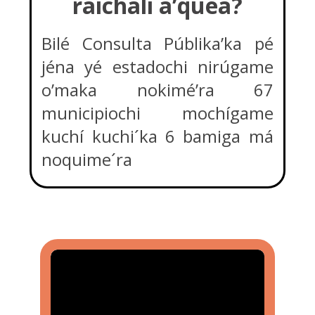
raíchali a’quea?
Bilé Consulta Públika’ka pé
jéna yé estadochi nirúgame
o’maka nokimé’ra 67
municipiochi mochígame
kuchí kuchi´ka 6 bamiga má
noquime´ra