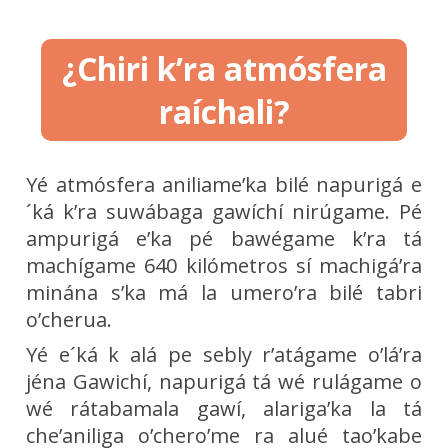
¿Chiri k’ra atmósfera
raíchali?
Yé atmósfera aniliame’ka bilé napurigá e
´ká k’ra suwábaga gawíchí nirúgame. Pé
ampurigá e’ka pé bawégame k’ra tá
machígame 640 kilómetros sí machigá’ra
minána s’ka má la umero’ra bilé tabri
o’cherua.
Yé e´ká k alá pe sebly r’atágame o’lá’ra
jéna Gawichí, napurigá tá wé rulágame o
wé rátabamala gawí, alariga’ka la tá
che’aniliga o’chero’me ra alué tao’kabe