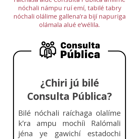
nóchali námpu ruí emí, tabilé tabry
nóchali olálime gallena’ra bijí napuriga
olámala alué e’wélila.
¿Chiri jú bilé
Consulta Pública?
Bilé nóchali raíchaga olalíme
k’ra ampu mochíi Ralómali
jéna ye gawichí estadochi