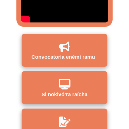
Convocatoria enémi ramu
Si nokivó’ra raícha