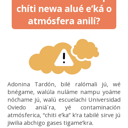
chíti newa alué e’ká o
atmósfera anilí?
Adonina Tardón, bilé ralómali jú, wé
bnégame, walúla nuláme nampu yoáme
nóchame jú, walú escuelachi Universidad
Oviedo aniá´ra, yé contaminación
atmósferica, “chiti e’ka” k’ra tabilé sirve jú
jiwilia abchigo gases tigame’kra.