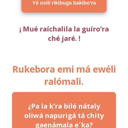
Yé osilí rikibuga bakibo’ra
¡ Mué raíchalila la guíro’ra
ché jaré. !
Rukebora emi má ewéli
ralómali.
¿Pa la k’ra bilé nátaly
oliwá napurigá tá chity
gaenámala e´ka?