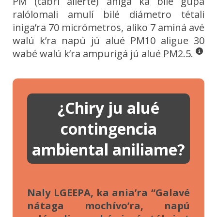
PM (tabri alierte) anigá ka bilé gupá
ralólomali amulí bilé diámetro tétali
iniga’ra 70 micrómetros, aliko 7 aminá avé
walú k’ra napú jú alué PM10 aligue 30
wabé walú k’ra ampurigá jú alué PM2.5.
¿Chiry ju alué
contingencia
ambiental aniliame?
Naly LGEEPA, ka ania’ra “Galavé
nátaga mochívo’ra, napú