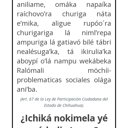
aniliame, omáka napaíka
raíchovo’ra churiga náta
e’mika, aligue rupóo´ra
churigariga lá niml’repa
ampuriga lá gatiavó bilé tábri
nealésuga’ka, tá ikirulia’ka
aboypí o’lá nampu wekábeka
Ralómali möchíi-
problematicas sociales olága
ani’ba.
(Art. 67 de la Ley de Participación Ciudadana del
Estado de Chihuahua).
¿Ichiká nokimela yé