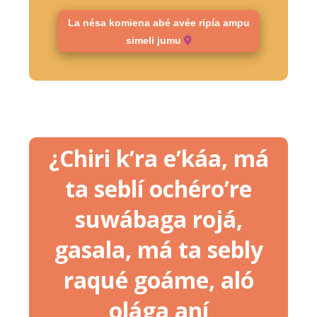
La nésa komiena abé avée ripía ampu
simeli jumu
¿Chiri k’ra e’káa, má
ta seblí ochéro’re
suwábaga rojá,
gasala, má ta sebly
raqué goáme, aló
olága aní