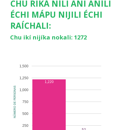
CHU RIKÁ NÍLI ANI ANÍLI
ÉCHI MÁPU NIJILI ÉCHI
RAÍCHALI:
Chu ikí nijíka nokali: 1272
1,500
1,250
1,220
NÚMERO DE PERSONAS
1,000
750
500
250
52
52