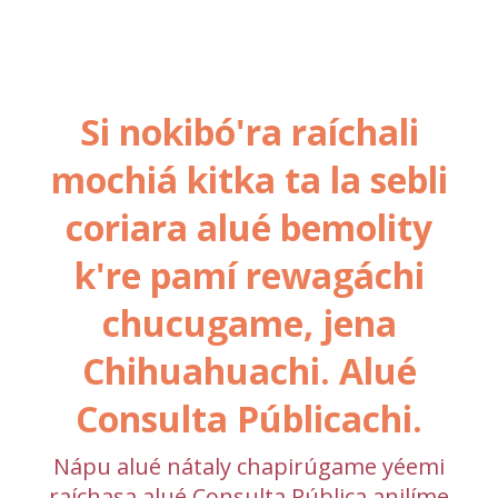
Si nokibó'ra raíchali
mochiá kitka ta la sebli
coriara alué bemolity
k're pamí rewagáchi
chucugame, jena
Chihuahuachi. Alué
Consulta Públicachi.
Nápu alué nátaly chapirúgame yéemi
raíchasa alué Consulta Pública anilíme