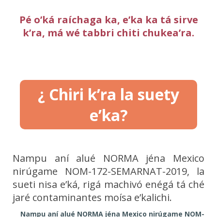
Pé o’ká raíchaga ka, e’ka ka tá sirve
k’ra, má wé tabbri chiti chukea’ra.
¿ Chiri k’ra la suety
e’ka?
Nampu aní alué NORMA jéna Mexico
nirúgame NOM-172-SEMARNAT-2019, la
sueti nisa e’ká, rigá machivó enégá tá ché
jaré contaminantes moísa e’kalichi.
Nampu aní alué NORMA jéna Mexico nirúgame NOM-