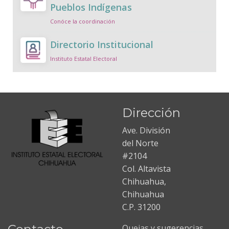
Pueblos Indígenas
Conóce la coordinación
Directorio Institucional
Instituto Estatal Electoral
Dirección
Ave. División
del Norte
#2104
Col. Altavista
Chihuahua,
Chihuahua
C.P. 31200
Quejas y sugerencias