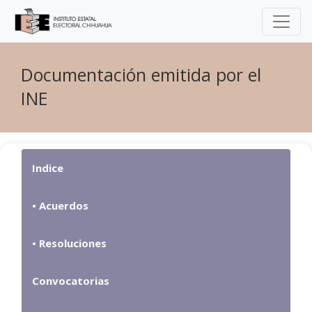
Documentación emitida por el
INE
Indice
•
Acuerdos
•
Resoluciones
Convocatorias