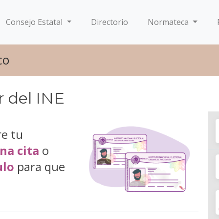
Consejo Estatal
Directorio
Normateca
co
r del INE
re tu
na cita
o
lo
para que