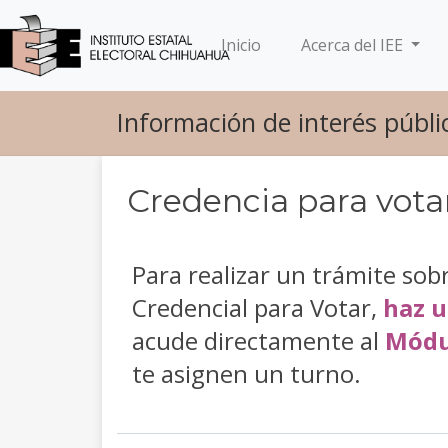
(current)
Inicio
Acerca del IEE
Información de interés públi
Credencia para vota
Para realizar un trámite sob
Credencial para Votar,
haz u
acude directamente al
Módu
te asignen un turno.