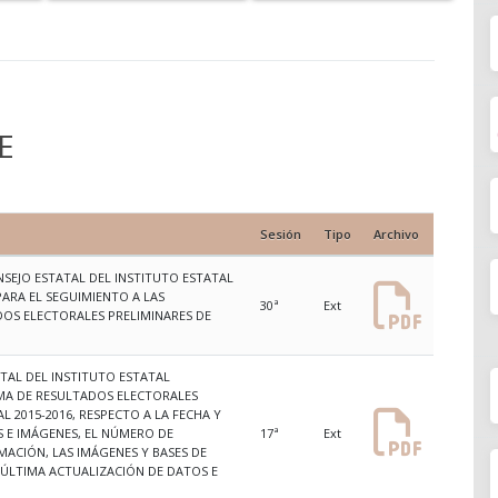
E
Sesión
Tipo
Archivo
NSEJO ESTATAL DEL INSTITUTO ESTATAL
ARA EL SEGUIMIENTO A LAS
30ª
Ext
OS ELECTORALES PRELIMINARES DE
ATAL DEL INSTITUTO ESTATAL
MA DE RESULTADOS ELECTORALES
 2015-2016, RESPECTO A LA FECHA Y
S E IMÁGENES, EL NÚMERO DE
17ª
Ext
ACIÓN, LAS IMÁGENES Y BASES DE
 ÚLTIMA ACTUALIZACIÓN DE DATOS E