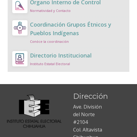
Órgano Interno de Control
Normatividad y Contacto
Coordinación Grupos Étnicos y
Pueblos Indígenas
Conóce la coordinación
Directorio Institucional
Instituto Estatal Electoral
Dirección
Ave. División
del Norte
#2104
Col. Altavista