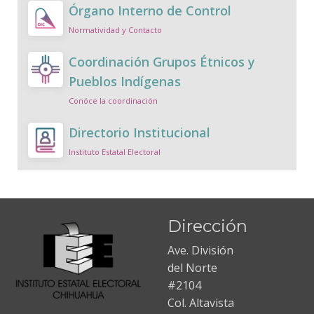
Órgano Interno de Control
Normatividad y Contacto
Coordinación Grupos Étnicos y
Pueblos Indígenas
Conóce la coordinación
Directorio Institucional
Instituto Estatal Electoral
Dirección
Ave. División
del Norte
#2104
Col. Altavista