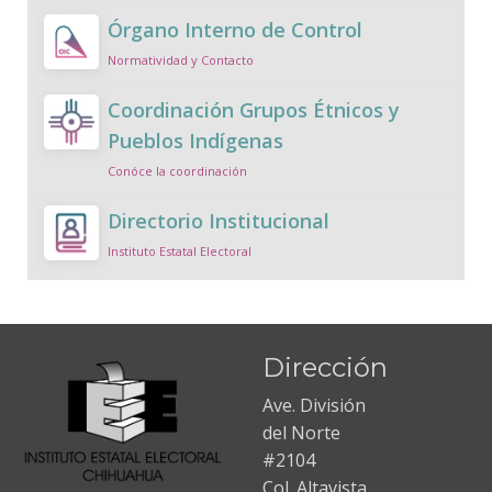
Órgano Interno de Control
Normatividad y Contacto
Coordinación Grupos Étnicos y
Pueblos Indígenas
Conóce la coordinación
Directorio Institucional
Instituto Estatal Electoral
Dirección
Ave. División
del Norte
#2104
Col. Altavista