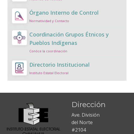
Órgano Interno de Control
Normatividad y Contacto
Coordinación Grupos Étnicos y
Pueblos Indígenas
Conóce la coordinación
Directorio Institucional
Instituto Estatal Electoral
Dirección
Ave. División
del Norte
#2104