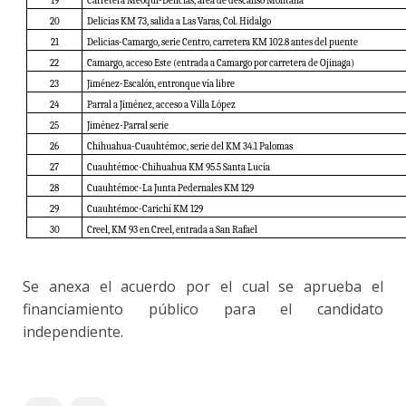
19
Carretera Meoqui-Delicias, área de descanso Montana
20
Delicias KM 73, salida a Las Varas, Col. Hidalgo
21
Delicias-Camargo, serie Centro, carretera KM 102.8 antes del puente
22
Camargo, acceso Este (entrada a Camargo por carretera de Ojinaga)
23
Jiménez-Escalón, entronque vía libre
24
Parral a Jiménez, acceso a Villa López
25
Jiménez-Parral serie
26
Chihuahua-Cuauhtémoc, serie del KM 34.1 Palomas
27
Cuauhtémoc-Chihuahua KM 95.5 Santa Lucía
28
Cuauhtémoc-La Junta Pedernales KM 129
29
Cuauhtémoc-Carichí KM 129
30
Creel, KM 93 en Creel, entrada a San Rafael
Se anexa el acuerdo por el cual se aprueba el
financiamiento público para el candidato
independiente.