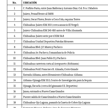
No.
UBICACIÓN
1
C. Porfirio Parra, entre Juan Balderas y Antonio Díaz. Col. Fco. I Madero
2
Juárez, Pronaf frente al IMSS
3
Juárez, Oscar Flores, frente a Coca Cola, esquina Torres
4
Chihuahua-Juárez KM 303 (cerca anuncio El Vergel)
5
Juárez-Chihuahua KM 245-810 antes de Villa Ahumada
6
Chihuahua-Juárez serie por el KM 56.8
7
Chihuahua Unidad Deportiva Pistolas Meneses
8
Chihuahua Blvd. J.F. Mares y Pacheco
9
Chihuahua Av. Pacheco, Comandancia de Policía
10
Chihuahua Blvd. Juan Pablo II y Pacheco
11
Chihuahua carretera corta al Aeropuerto (Robinson)
12
Chihuahua Perif. Francisco R. Almada, Cerro Grande
13
Entrada Aldama, antes libramiento Chihuahua-Aldama
14
Aldama-Ojinaga KM 33.5, Centro de Investigación para la Sequía
15
Ojinaga, Escuela (cerca del gimnasio Cd. Deportiva)
16
Janos, entrando a Nuevo Casas Grandes
17
Puente salida de Casas Grandes a Nuevo Casas Grandes
18
Chihuahua-Ojo Laguna, pasando la Caseta de Cobro Ojo Laguna