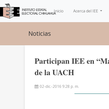
(current)
Inicio
Acerca del IEE
Noticias
Participan IEE en “Ma
de la UACH
02-dic.-2016 9:28 p. m.