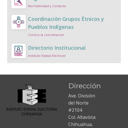
Normatividad y Contacto
Coordinación Grupos Étnicos y
Pueblos Indígenas
Conóce la coordinación
Directorio Institucional
Instituto Estatal Electoral
Dirección
Ave. División
del Norte
#2104
Col. Altavista
Chihuahua,