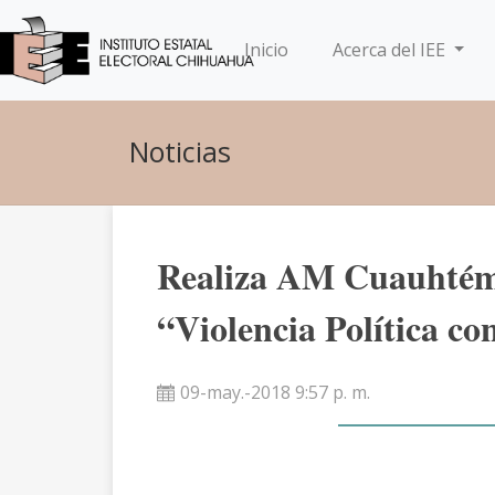
(current)
Inicio
Acerca del IEE
Noticias
Realiza AM Cuauhtém
“Violencia Política co
09-may.-2018 9:57 p. m.