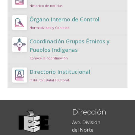
Historico de noticias
Órgano Interno de Control
Normatividad y Contacto
Coordinación Grupos Étnicos y
Pueblos Indígenas
Conóce la coordinación
Directorio Institucional
Instituto Estatal Electoral
Dirección
Ave. División
del Norte