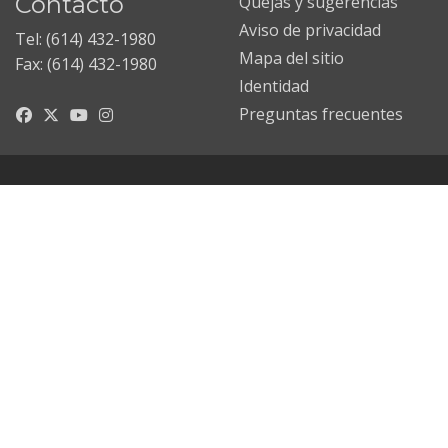
Contacto
Quejas y sugerencias
Aviso de privacidad
Tel: (614) 432-1980
Mapa del sitio
Fax: (614) 432-1980
Identidad
Preguntas frecuentes