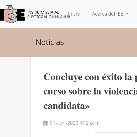
(current)
Inicio
Acerca del IEE
Noticias
Concluye con éxito la
curso sobre la violenci
candidata»
01-jun.-2020 4:12 p. m.