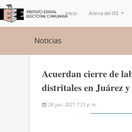
(current)
Inicio
Acerca del IEE
Noticias
Acuerdan cierre de la
distritales en Juárez
28-jun.-2021 7:23 p. m.