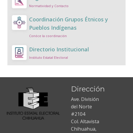
Normatividad y Contacto
Coordinación Grupos Étnicos y
Pueblos Indígenas
Conóce la coordinación
Directorio Institucional
Instituto Estatal Electoral
Dirección
Ave. División
del Norte
#2104
Col. Altavista
Chihuahua,