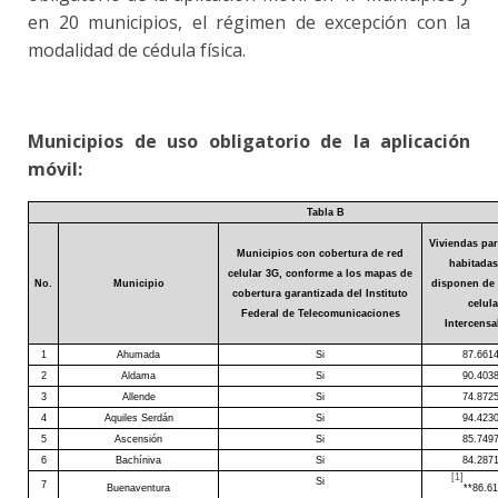
en 20 municipios, el régimen de excepción con la
modalidad de cédula física.
Municipios de uso obligatorio de la aplicación
móvil:
Tabla B
Viviendas par
Municipios con cobertura de red
habitada
celular 3G, conforme a los mapas de
No.
Municipio
disponen de 
cobertura garantizada del Instituto
celula
Federal de Telecomunicaciones
Intercensa
1
Ahumada
Si
87.661
2
Aldama
Si
90.403
3
Allende
Si
74.872
4
Aquiles Serdán
Si
94.423
5
Ascensión
Si
85.749
6
Bachíniva
Si
84.287
[1]
Si
7
Buenaventura
**86.6