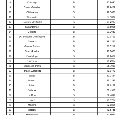
8
Camargo
Si
85.863
9
Casas Grandes
Si
78.945
10
Chihuahua
Si
92.362
11
Coronado
Si
67.107
12
Coyame del Sotol
Si
73.229
13
Cuauhtémoc
Si
91.608
14
Delicias
Si
90.366
15
Dr. Belisario Domínguez
Si
62.076
16
Galeana
Si
88.122
17
Gómez Farías
Si
80.521
18
Gran Morelos
Si
70.000
19
Guadalupe
Si
79.648
20
Guerrero
Si
75.296
21
Hidalgo del Parral
Si
86.791
22
Ignacio Zaragoza
Si
79.077
23
Janos
Si
80.342
24
Jiménez
Si
79.128
25
Juárez
Si
89.618
26
Julimes
Si
88.491
27
La Cruz
Si
82.409
28
López
Si
75.123
29
Madera
Si
82.080
30
Matachí
Si
79.875
31
Matamoros
Si
73.603