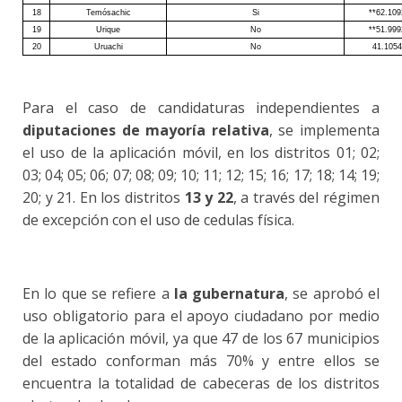
18
Temósachic
Si
**62.10
19
Urique
No
**51.99
20
Uruachi
No
41.105
Para el caso de candidaturas independientes a
diputaciones de mayoría relativa
, se implementa
el uso de la aplicación móvil, en los distritos 01; 02;
03; 04; 05; 06; 07; 08; 09; 10; 11; 12; 15; 16; 17; 18; 14; 19;
20; y 21. En los distritos
13 y 22
, a través del régimen
de excepción con el uso de cedulas física.
En lo que se refiere a
la gubernatura
, se aprobó el
uso obligatorio para el apoyo ciudadano por medio
de la aplicación móvil, ya que 47 de los 67 municipios
del estado conforman más 70% y entre ellos se
encuentra la totalidad de cabeceras de los distritos