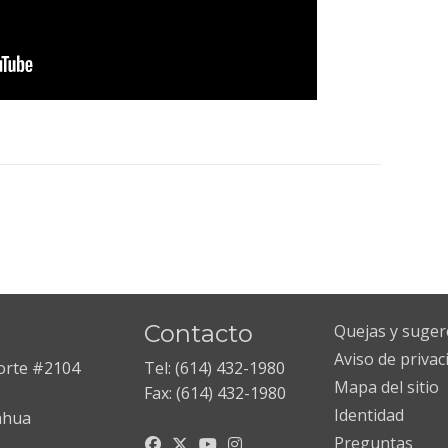
Contacto
Quejas y suger
Aviso de privac
Norte #2104
Tel: (614) 432-1980
Mapa del sitio
Fax: (614) 432-1980
Identidad
ahua
Preguntas