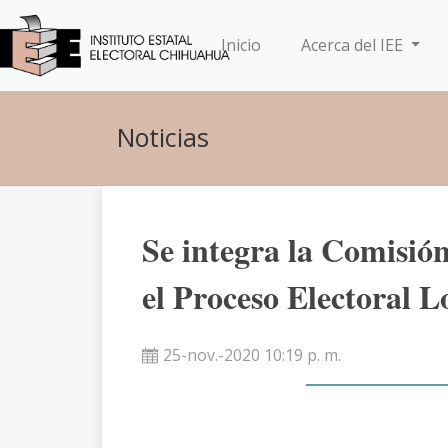
(current)
Inicio
Acerca del IEE
Noticias
Se integra la Comisió
el Proceso Electoral L
25-nov.-2020 10:19 p. m.