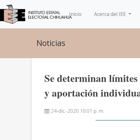
(current)
Inicio
Acerca del IEE
Noticias
Se determinan límites
y aportación individua
24-dic.-2020 10:01 p. m.