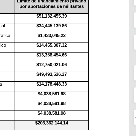
Límite de financiamiento privado
por aportaciones de militantes
$51,132,455.39
nal
$34,445,139.86
ática
$1,433,045.22
ico
$14,455,307.32
$13,358,454.66
$12,750,021.06
$49,493,526.37
a
$14,178,448.33
$4,038,581.98
$4,038,581.98
$4,038,581.98
$203,362,144.14