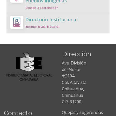
Pueblos Indígenas
Conóce la coordinación
Directorio Institucional
Instituto Estatal Electoral
Dirección
Ave. División
del Norte
#2104
Col. Altavista
Chihuahua,
Chihuahua
C.P. 31200
Contacto
Quejas y sugerencias