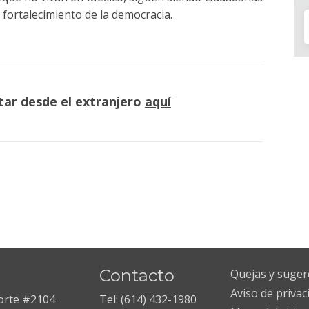
fortalecimiento de la democracia.
tar desde el extranjero
aquí
Contacto
Quejas y suger
Aviso de privac
Norte #2104
Tel: (614) 432-1980