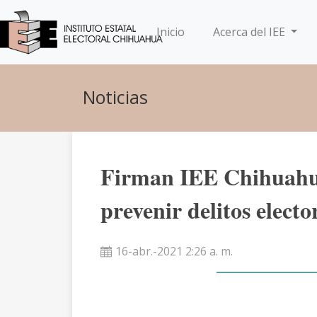
(current)
Inicio
Acerca del IEE
Noticias
Firman IEE Chihuahua
prevenir delitos electo
16-abr.-2021 2:26 a. m.