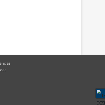
encias
idad