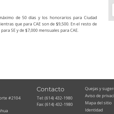
 máximo de 50 días y los honorarios para Ciudad
ientras que para CAE son de $9,500. En el resto de
0 para SE y de $7,000 mensuales para CAE.
Contacto
Quejas y suger
Aviso de privac
Norte #2104
Tel: (614) 432-1980
Mapa del sitio
Fax: (614) 432-1980
Identidad
ahua