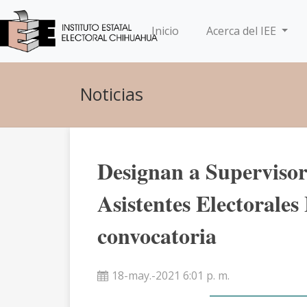
(current)
Inicio
Acerca del IEE
Noticias
Designan a Supervisor
Asistentes Electorales
convocatoria
18-may.-2021 6:01 p. m.