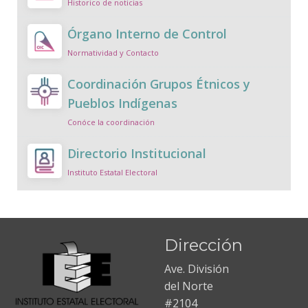
Historico de noticias
Órgano Interno de Control
Normatividad y Contacto
Coordinación Grupos Étnicos y
Pueblos Indígenas
Conóce la coordinación
Directorio Institucional
Instituto Estatal Electoral
Dirección
Ave. División
del Norte
#2104