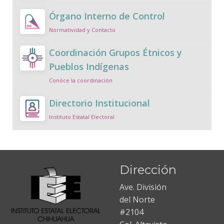
Órgano Interno de Control
Normatividad y Contacto
Coordinación Grupos Étnicos y
Pueblos Indígenas
Conóce la coordinación
Directorio Institucional
Instituto Estatal Electoral
Dirección
Ave. División
del Norte
#2104