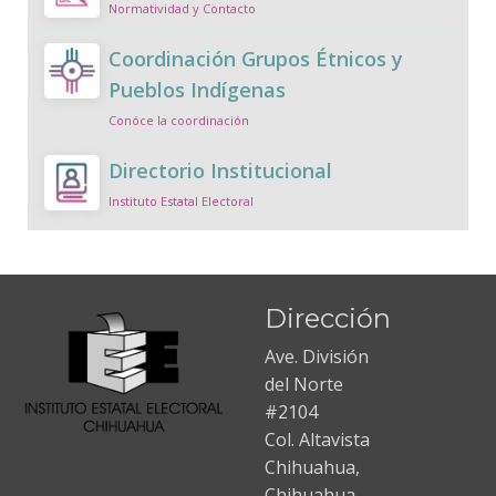
Normatividad y Contacto
Coordinación Grupos Étnicos y
Pueblos Indígenas
Conóce la coordinación
Directorio Institucional
Instituto Estatal Electoral
Dirección
Ave. División
del Norte
#2104
Col. Altavista
Chihuahua,
Chihuahua