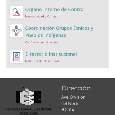
Órgano Interno de Control
Normatividad y Contacto
Coordinación Grupos Étnicos y
Pueblos Indígenas
Conóce la coordinación
Directorio Institucional
Instituto Estatal Electoral
Dirección
Ave. División
del Norte
#2104