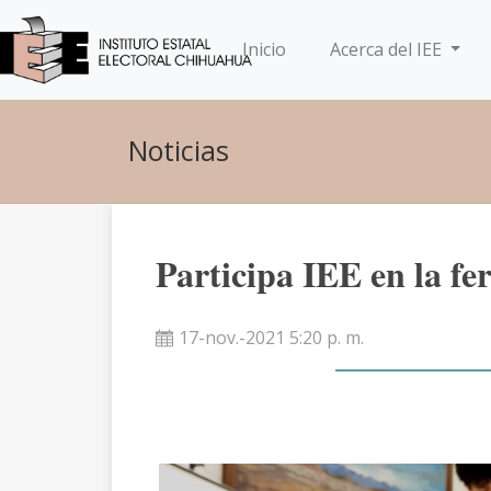
(current)
Inicio
Acerca del IEE
Noticias
Participa IEE en la fe
17-nov.-2021 5:20 p. m.