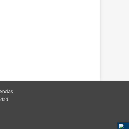
encias
idad