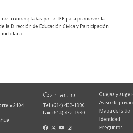
ciones contempladas por el IEE para promover la
de la Dirección de Educación Cívica y Participación
Ciudadana.
Contacto
Quejas y suger
Aviso de privac
Norte #2104
Tel: (614) 432-1980
Mapa del sitio
Fax: (614) 432-1980
Identidad
ahua
Preguntas