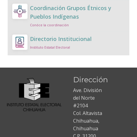
Coordinación Grupos Étnicos y
Pueblos Indígenas
Conóce la coordinación
Directorio Institucional
Instituto Estatal Electoral
Dirección
Ave. División
del Norte
#2104
Col. Altavista
Chihuahua,
Chihuahua
C.P. 31200