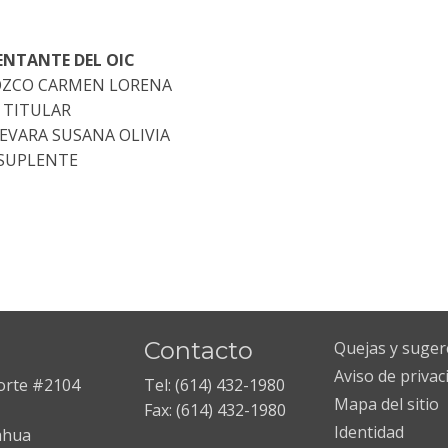
ENTANTE DEL OIC
OZCO CARMEN LORENA
TITULAR
EVARA SUSANA OLIVIA
SUPLENTE
Contacto
Quejas y suger
Aviso de privac
Norte #2104
Tel: (614) 432-1980
Mapa del sitio
Fax: (614) 432-1980
Identidad
ahua