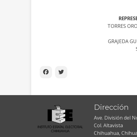
REPRES
TORRES OR
GRAJEDA GU
Dirección
Ave. División del 
Col. Altavista
Chihuahua, Chihu