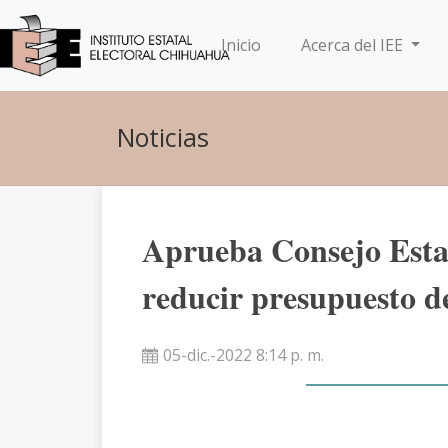
(current)
Inicio
Acerca del IEE
Noticias
Aprueba Consejo Estat
reducir presupuesto d
05-dic.-2022 8:14 p. m.