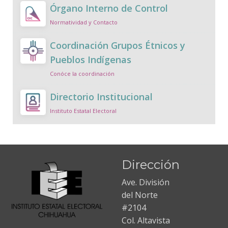
Órgano Interno de Control
Normatividad y Contacto
Coordinación Grupos Étnicos y
Pueblos Indígenas
Conóce la coordinación
Directorio Institucional
Instituto Estatal Electoral
Dirección
Ave. División
del Norte
#2104
Col. Altavista