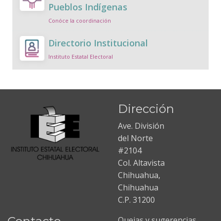
Pueblos Indígenas
Conóce la coordinación
Directorio Institucional
Instituto Estatal Electoral
Dirección
Ave. División
del Norte
#2104
Col. Altavista
Chihuahua,
Chihuahua
C.P. 31200
Quejas y sugerencias