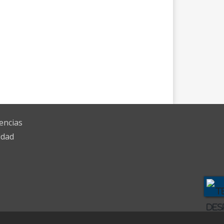
encias
idad