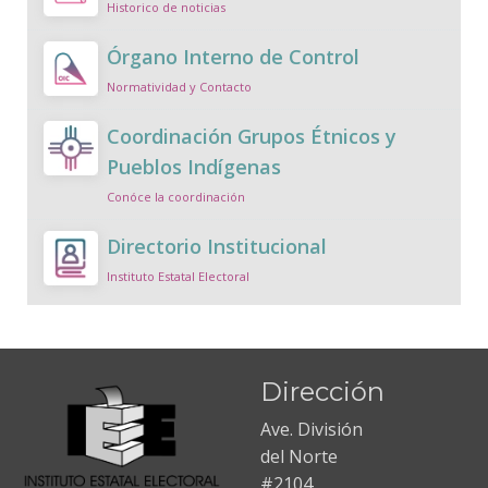
Historico de noticias
Órgano Interno de Control
Normatividad y Contacto
Coordinación Grupos Étnicos y
Pueblos Indígenas
Conóce la coordinación
Directorio Institucional
Instituto Estatal Electoral
Dirección
Ave. División
del Norte
#2104