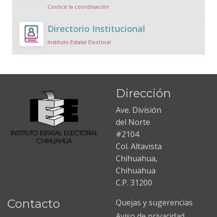
Conóce la coordinación
Directorio Institucional
Instituto Estatal Electoral
Dirección
Ave. División
del Norte
#2104
Col. Altavista
Chihuahua,
Chihuahua
C.P. 31200
Contacto
Quejas y sugerencias
Aviso de privacidad