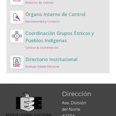
Historico de noticias
Órgano Interno de Control
Normatividad y Contacto
Coordinación Grupos Étnicos y
Pueblos Indígenas
Conóce la coordinación
Directorio Institucional
Instituto Estatal Electoral
Dirección
Ave. División
del Norte
#2104