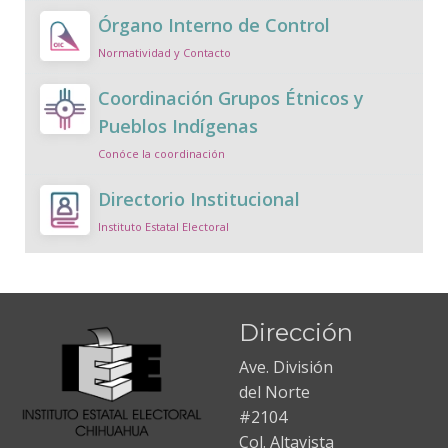
Órgano Interno de Control
Normatividad y Contacto
Coordinación Grupos Étnicos y
Pueblos Indígenas
Conóce la coordinación
Directorio Institucional
Instituto Estatal Electoral
Dirección
Ave. División
del Norte
#2104
Col. Altavista