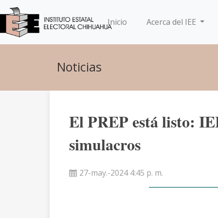
(current)
Inicio
Acerca del IEE
Noticias
El PREP está listo: IE
simulacros
27-may.-2024 4:45 p. m.