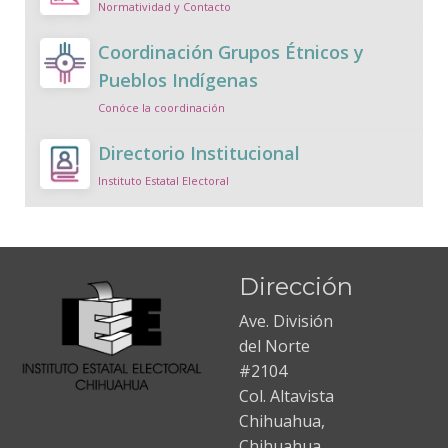
Normatividad y Contacto
Coordinación Grupos Étnicos y
Pueblos Indígenas
Conóce la coordinación
Directorio Institucional
Instituto Estatal Electoral
Dirección
Ave. División
del Norte
#2104
Col. Altavista
Chihuahua,
Chihuahua