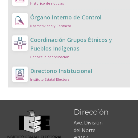
Historico de noticias
Órgano Interno de Control
Normatividad y Contacto
Coordinación Grupos Étnicos y
Pueblos Indígenas
Conóce la coordinación
Directorio Institucional
Instituto Estatal Electoral
Dirección
Ave. División
del Norte